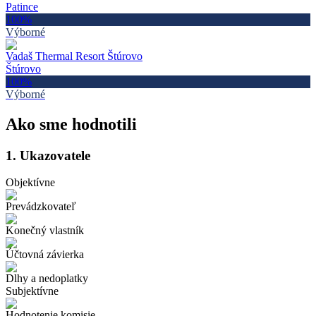
Patince
100
%
Výborné
Vadaš Thermal Resort Štúrovo
Štúrovo
100
%
Výborné
Ako sme hodnotili
1.
Ukazovatele
Objektívne
Prevádzkovateľ
Konečný vlastník
Účtovná závierka
Dlhy a nedoplatky
Subjektívne
Hodnotenie komisie