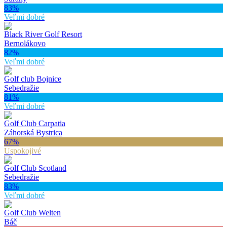
83
%
Veľmi dobré
Black River Golf Resort
Bernolákovo
82
%
Veľmi dobré
Golf club Bojnice
Sebedražie
81
%
Veľmi dobré
Golf Club Carpatia
Záhorská Bystrica
67
%
Uspokojivé
Golf Club Scotland
Sebedražie
83
%
Veľmi dobré
Golf Club Welten
Báč