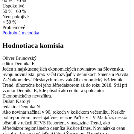
60 % - 70 %
Uspokojivé
50 % - 60 %
Neuspokojivé
< 50 %
Problémové
Podrobná metodika
Hodnotiaca komisia
Oliver Brunovský
editor Denníka E
Jeden z najskúsenejších ekonomických novinárov na Slovensku.
Svoju novinársku prax začal rozvíjať v denníkoch Smena a Pravda.
Začiatkom deväťdesiatych rokov založil ekonomický týždenník
Trend, dlhoročne bol jeho šéfredaktorom až do roku 2018. Stál pri
vzniku Denníka E, kde pôsobí ako editor a spoluautor
Ekonomického newsfiltra.
Dušan Karolyi
redaktor Denníka N
Ako novinár začínal v 90. rokoch v košickom večerníku. Neskôr
bol reportérom investigatívnej relácie Paľba v TV Markíza, neskôr
pôsobil v relácii RTVS Reportéri, v magazíne Trend, ako
šéfredaktor regionálneho denníka Košice:Dnes. Novinársku cenu
získal za kauzu o učiteľovi Otovi Žarnayovi (Trend) a za