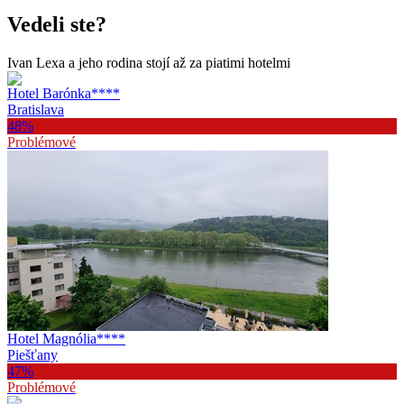
Vedeli ste?
Ivan Lexa a jeho rodina stojí až za piatimi hotelmi
Hotel Barónka
****
Bratislava
48
%
Problémové
Hotel Magnólia
****
Piešťany
47
%
Problémové