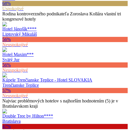
68
%
Uspokojivé
Rodina kontroverzného podnikateľa Zoroslava Kollára vlastní tri
kongresové hotely
Hotel Jánošík
****
Liptovský Mikuláš
56
%
Neuspokojivé
Hotel Maxim
***
Svätý Jur
56
%
Neuspokojivé
Kúpele Trenčianske Teplice - Hotel SLOVAKIA
Trenčianske Teplice
57
%
Neuspokojivé
Najviac problémových hotelov s najhorším hodnotením (5) je v
Bratislavskom kraji
Double Tree by Hilton
****
Bratislava
47
%