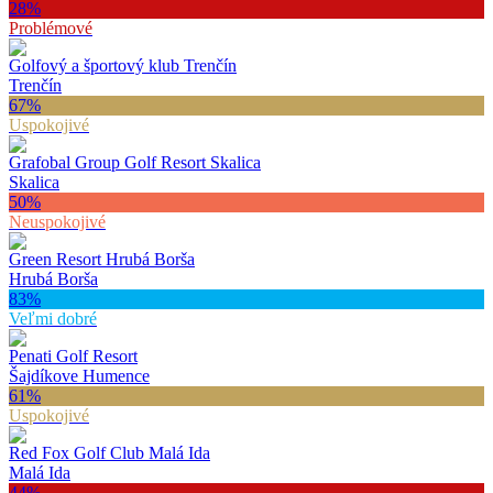
28
%
Problémové
Golfový a športový klub Trenčín
Trenčín
67
%
Uspokojivé
Grafobal Group Golf Resort Skalica
Skalica
50
%
Neuspokojivé
Green Resort Hrubá Borša
Hrubá Borša
83
%
Veľmi dobré
Penati Golf Resort
Šajdíkove Humence
61
%
Uspokojivé
Red Fox Golf Club Malá Ida
Malá Ida
44
%