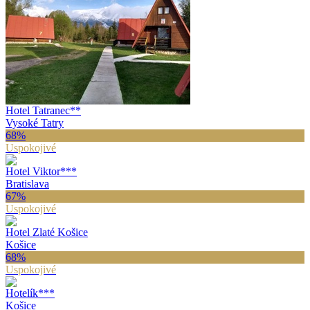
Hotel Tatranec
**
Vysoké Tatry
68
%
Uspokojivé
Hotel Viktor
***
Bratislava
67
%
Uspokojivé
Hotel Zlaté Košice
Košice
68
%
Uspokojivé
Hotelík
***
Košice