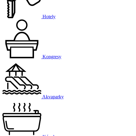
Hotely
Kongresy
Akvaparky