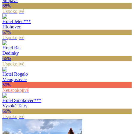
Stupava
68
%
Uspokojivé
Hotel Jelen
***
Hlohovec
67
%
Uspokojivé
Hotel Raj
Dedinky
66
%
Uspokojivé
Hotel Rogalo
Mengusovce
50
%
Neuspokojivé
Hotel Smokovec
***
Vysoké Tatry
66
%
Uspokojivé