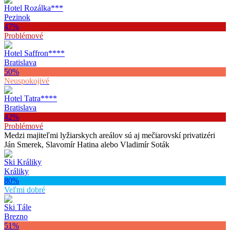
Hotel Rozálka
***
Pezinok
47
%
Problémové
Hotel Saffron
****
Bratislava
50
%
Neuspokojivé
Hotel Tatra
****
Bratislava
42
%
Problémové
Medzi majiteľmi lyžiarskych areálov sú aj mečiarovskí privatizéri
Ján Smerek, Slavomír Hatina alebo Vladimír Soták
Ski Králiky
Králiky
80
%
Veľmi dobré
Ski Tále
Brezno
51
%