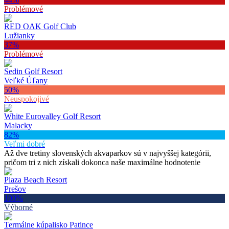
Problémové
RED OAK Golf Club
Lužianky
37
%
Problémové
Sedin Golf Resort
Veľké Úľany
50
%
Neuspokojivé
White Eurovalley Golf Resort
Malacky
82
%
Veľmi dobré
Až dve tretiny slovenských akvaparkov sú v najvyššej kategórii,
pričom tri z nich získali dokonca naše maximálne hodnotenie
Plaza Beach Resort
Prešov
100
%
Výborné
Termálne kúpalisko Patince