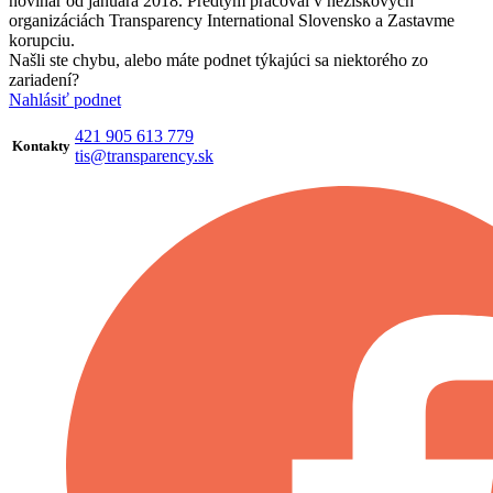
novinár od januára 2018. Predtým pracoval v neziskových
organizáciách Transparency International Slovensko a Zastavme
korupciu.
Našli ste chybu, alebo máte podnet týkajúci sa niektorého zo
zariadení?
Nahlásiť podnet
421 905 613 779
Kontakty
tis@transparency.sk