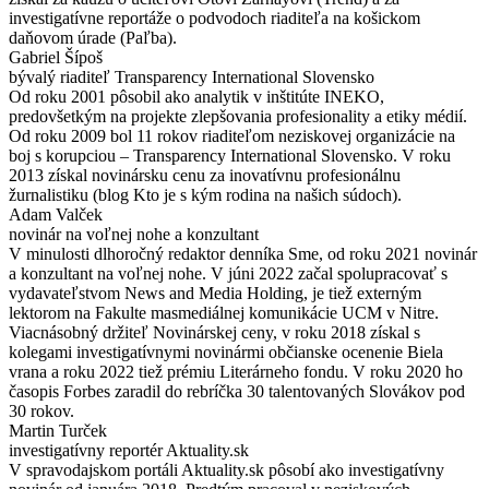
investigatívne reportáže o podvodoch riaditeľa na košickom
daňovom úrade (Paľba).
Gabriel Šípoš
bývalý riaditeľ Transparency International Slovensko
Od roku 2001 pôsobil ako analytik v inštitúte INEKO,
predovšetkým na projekte zlepšovania profesionality a etiky médií.
Od roku 2009 bol 11 rokov riaditeľom neziskovej organizácie na
boj s korupciou – Transparency International Slovensko. V roku
2013 získal novinársku cenu za inovatívnu profesionálnu
žurnalistiku (blog Kto je s kým rodina na našich súdoch).
Adam Valček
novinár na voľnej nohe a konzultant
V minulosti dlhoročný redaktor denníka Sme, od roku 2021 novinár
a konzultant na voľnej nohe. V júni 2022 začal spolupracovať s
vydavateľstvom News and Media Holding, je tiež externým
lektorom na Fakulte masmediálnej komunikácie UCM v Nitre.
Viacnásobný držiteľ Novinárskej ceny, v roku 2018 získal s
kolegami investigatívnymi novinármi občianske ocenenie Biela
vrana a roku 2022 tiež prémiu Literárneho fondu. V roku 2020 ho
časopis Forbes zaradil do rebríčka 30 talentovaných Slovákov pod
30 rokov.
Martin Turček
investigatívny reportér Aktuality.sk
V spravodajskom portáli Aktuality.sk pôsobí ako investigatívny