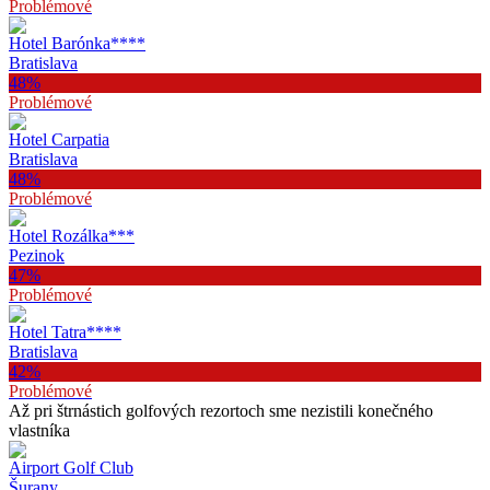
Problémové
Hotel Barónka
****
Bratislava
48
%
Problémové
Hotel Carpatia
Bratislava
48
%
Problémové
Hotel Rozálka
***
Pezinok
47
%
Problémové
Hotel Tatra
****
Bratislava
42
%
Problémové
Až pri štrnástich golfových rezortoch sme nezistili konečného
vlastníka
Airport Golf Club
Šurany