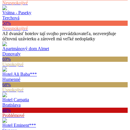
Neuspokojivé
Vrátna - Paseky
Terchová
50
%
Neuspokojivé
Až dvanásť hotelov tají svojho prevádzkovateľa, nezverejňuje
účtovnú uzávierku a zároveň má veľké nedoplatky
Apartmánový dom Almet
Donovaly
69
%
Uspokojivé
Hotel Ali Baba
***
Humenné
68
%
Uspokojivé
Hotel Carpatia
Bratislava
48
%
Problémové
Hotel Eminent
***